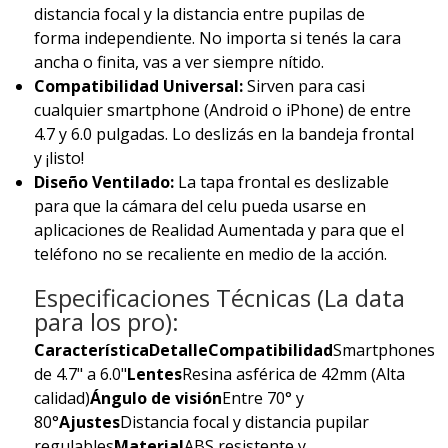
distancia focal y la distancia entre pupilas de
forma independiente. No importa si tenés la cara
ancha o finita, vas a ver siempre nítido.
Compatibilidad Universal:
Sirven para casi
cualquier smartphone (Android o iPhone) de entre
4.7 y 6.0 pulgadas. Lo deslizás en la bandeja frontal
y ¡listo!
Diseño Ventilado:
La tapa frontal es deslizable
para que la cámara del celu pueda usarse en
aplicaciones de Realidad Aumentada y para que el
teléfono no se recaliente en medio de la acción.
Especificaciones Técnicas (La data
para los pro):
Característica
Detalle
Compatibilidad
Smartphones
de 4.7" a 6.0"
Lentes
Resina asférica de 42mm (Alta
calidad)
Ángulo de visión
Entre 70° y
80°
Ajustes
Distancia focal y distancia pupilar
regulables
Material
ABS resistente y